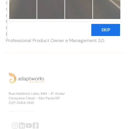
anos de experiência em TI, tendo atuado como analista
de sistemas, líder de equipe, gerente de projeto, gestor
de serviços e consultor em estratégia. Bacharel em
Ciências da Computação pela UNESP e tecnólogo em
Gestão Empresarial pela FATEC. Certificado SAFe
Practice Consultant, KMP I, Professional Scrum Master,
Professional Product Owner e Management 3.0.
Rua Haddock Lobo, 684 - 4º Andar
Cerqueira César - São Paulo/SP
CEP: 01414-000