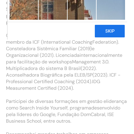
emEmpreendedorismo e Inovaçãocom extensão em
StanfordUniversity, mestre em Engenhariade Software
pelo IPT – USP, pósgraduada em MindfulnessFuncional
pela FATEC PR.
Coach (2017) com formação pelo InstitutoEcoSocial,
membro da ICF (International CoachingFederation).
Consteladora Sistêmica Familiar (2019)e
Organizacional (2021). Licenciadainternacionalmente
para facilitação de workshopsManagement 3.0.
Multiplicadora do sistema B Brasil(2022).
Aconselhadora Biográfica pela ELEB/SP(2023). ICF -
Professional Certified Coaching (2024).IDG
Measurement Certified (2024).
Participei de diversas formações em gestão eliderança
como Search Inside Yourself, programadesenvolvido
pela líderes do Google, Fundação DomCabral, ISE
Business School, entre outros.