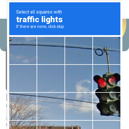
Fabiana Mello
Coach e Facilitadora Internacional
fabiana-mello
Graduada em Processamento deDados pela FATEC,
MBA emeBusiness pela FGV e OhioUniversity, Pós-MBA